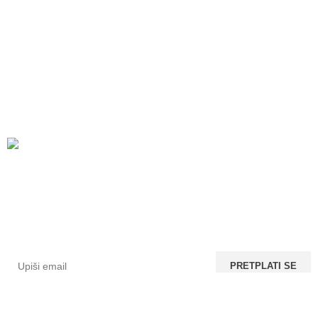
Prijavi se na newsletter
Ostavi nam svoj email i saznaj prvi za nove bedževe u
ponudi. 😍
Sva prava su zadržana
2022.