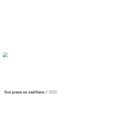
Prijavi se na newsletter
Ostavi nam svoj email i saznaj prvi za nove bedževe u ponudi
Sva prava su zadržana
2022.