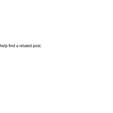
Prijava / Registracija
ic
elp find a related post.