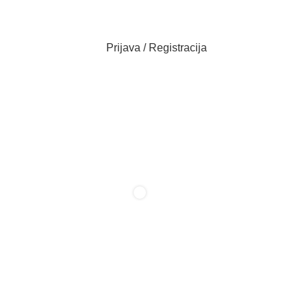
Prijava / Registracija
0
/
0,00
KM
items